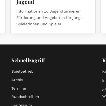
Jugend
Informationen zu Jugendturnieren,
Förderung und Angeboten für junge
Spielerinnen und Spieler.
Schnellzugriff
K
Spielbetrieb
K
Archiv
i
Termine
c
W
Rundschreiben
Impressum