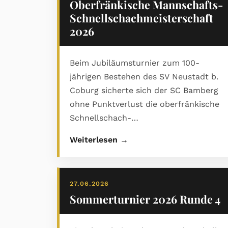
Oberfränkische Mannschafts-
Schnellschachmeisterschaft
2026
Beim Jubiläumsturnier zum 100-
jährigen Bestehen des SV Neustadt b.
Coburg sicherte sich der SC Bamberg
ohne Punktverlust die oberfränkische
Schnellschach-
Mannschaftsmeisterschaft 2026.
Weiterlesen →
Gastgeber SV Neustadt wurde starker
Zweiter, Rang drei ging an den
Kronacher SK. Den ausführlichen
27.06.2026
Bericht mit Abschlusstabelle und vielen
Sommerturnier 2026 Runde 4
Bildern gibt es im PDF.