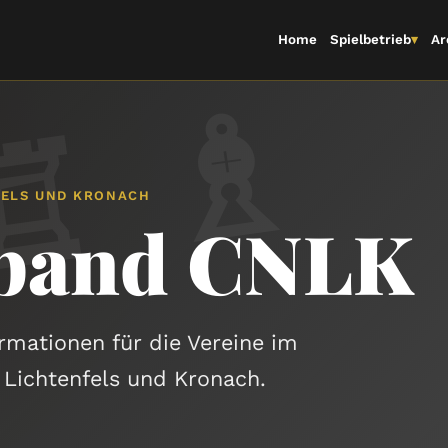
Home
Spielbetrieb
▾
Ar
♔
♕
♖
♗
♘
FELS UND KRONACH
rband CNLK
ormationen für die Vereine im
 Lichtenfels und Kronach.