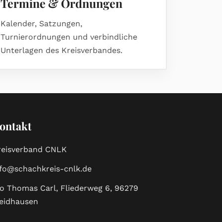
Termine & Ordnungen
Kalender, Satzungen,
Turnierordnungen und verbindliche
Unterlagen des Kreisverbandes.
ontakt
reisverband CNLK
nfo@schachkreis-cnlk.de
/o Thomas Carl, Fliederweg 6, 96279
eidhausen