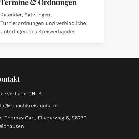
Termine & Ordnungen
Kalender, Satzungen,
Turnierordnungen und verbindliche
Unterlagen des Kreisverbandes.
ontakt
reisverband CNLK
nfo@schachkreis-cnlk.de
/o Thomas Carl, Fliederweg 6, 96279
eidhausen