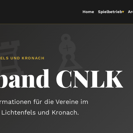
Home
Spielbetrieb
▾
Ar
♔
♕
♖
♗
♘
FELS UND KRONACH
rband CNLK
ormationen für die Vereine im
 Lichtenfels und Kronach.