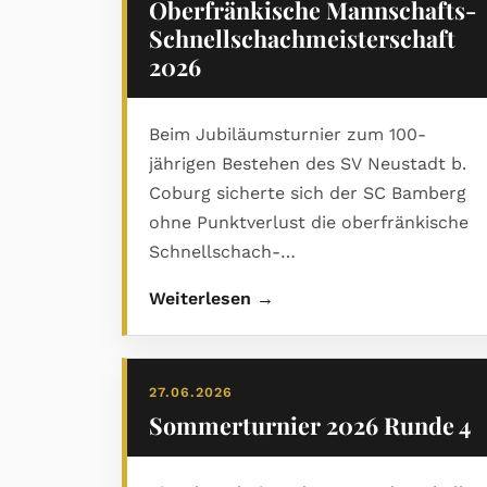
Oberfränkische Mannschafts-
Schnellschachmeisterschaft
2026
Beim Jubiläumsturnier zum 100-
jährigen Bestehen des SV Neustadt b.
Coburg sicherte sich der SC Bamberg
ohne Punktverlust die oberfränkische
Schnellschach-
Mannschaftsmeisterschaft 2026.
Weiterlesen →
Gastgeber SV Neustadt wurde starker
Zweiter, Rang drei ging an den
Kronacher SK. Den ausführlichen
27.06.2026
Bericht mit Abschlusstabelle und vielen
Sommerturnier 2026 Runde 4
Bildern gibt es im PDF.