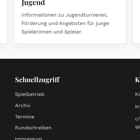
Jugend
Informationen zu Jugendturnieren,
Förderung und Angeboten für junge
Spielerinnen und Spieler.
Schnellzugriff
K
Spielbetrieb
K
Archiv
i
Termine
c
W
Rundschreiben
Impressum