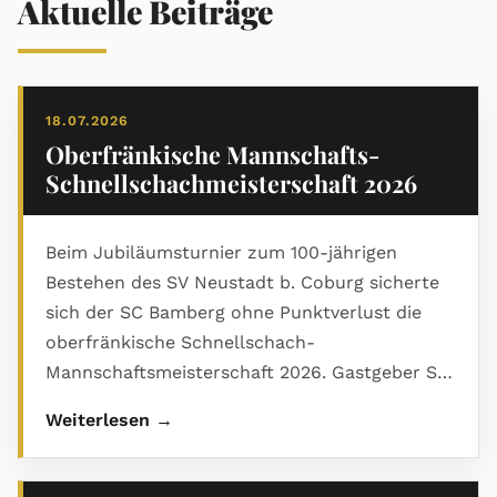
Aktuelle Beiträge
18.07.2026
Oberfränkische Mannschafts-
Schnellschachmeisterschaft 2026
Beim Jubiläumsturnier zum 100-jährigen
Bestehen des SV Neustadt b. Coburg sicherte
sich der SC Bamberg ohne Punktverlust die
oberfränkische Schnellschach-
Mannschaftsmeisterschaft 2026. Gastgeber SV
Neustadt wurde starker Zweiter, Rang drei ging
Weiterlesen →
an den Kronacher SK. Den ausführlichen
Bericht mit Abschlusstabelle und vielen Bildern
gibt es im PDF.