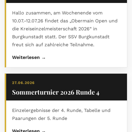
2 4 - 6 8.5 22.0 9 SG Mönchröden/Ebe 1597 0 2
3 2 - 8 7.0 22.0 10 Coburger SV II 1141 0 1 4 1 - 9
Hallo zusammen, am Wochenende vom
5.5 19.0
10.07.-12.07.26 findet das „Obermain Open und
die Kreiseinzelmeisterschaft 2026“ in
Burgkunstadt statt. Der SSV Burgkunstadt
freut sich auf zahlreiche Teilnahme.
Weiterlesen →
27.06.2026
Sommerturnier 2026 Runde 4
Einzelergebnisse der 4. Runde, Tabelle und
Paarungen der 5. Runde
Weiterlesen →