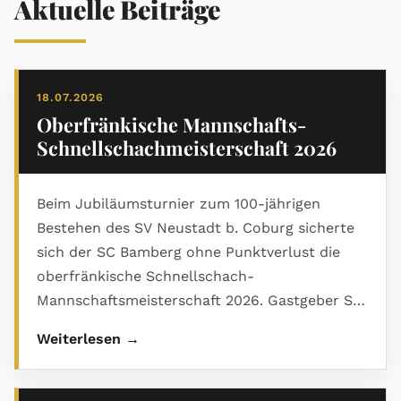
Aktuelle Beiträge
18.07.2026
Oberfränkische Mannschafts-
Schnellschachmeisterschaft 2026
Beim Jubiläumsturnier zum 100-jährigen
Bestehen des SV Neustadt b. Coburg sicherte
sich der SC Bamberg ohne Punktverlust die
oberfränkische Schnellschach-
Mannschaftsmeisterschaft 2026. Gastgeber SV
Neustadt wurde starker Zweiter, Rang drei ging
Weiterlesen →
an den Kronacher SK. Den ausführlichen
Bericht mit Abschlusstabelle und vielen Bildern
gibt es im PDF.