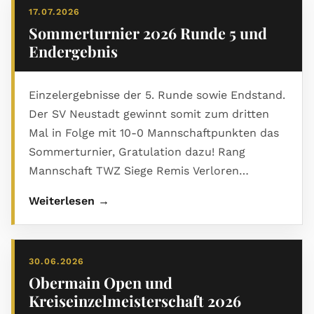
17.07.2026
Sommerturnier 2026 Runde 5 und
Endergebnis
Einzelergebnisse der 5. Runde sowie Endstand.
Der SV Neustadt gewinnt somit zum dritten
Mal in Folge mit 10-0 Mannschaftpunkten das
Sommerturnier, Gratulation dazu! Rang
Mannschaft TWZ Siege Remis Verloren
Man.Pkt. Brt.Pkt Buchholz 1 SV Neustadt I 1842
Weiterlesen →
5 0 0 10 - 0 13.5 23.0 2 SG Sonneberg 1725 3 1 1
7 - 3 10.5 26.0 3 FC Nordhalben 1711 2 2 1 6 - 4
11.5 27.0 4 Coburger SV I 1616 1 3 1 5 - 5 11.5 23.0
30.06.2026
5 Kronacher SK 1936 2 1 2 5 - 5 11.0 27.0 6 TSV
Obermain Open und
Tettau 1740 2 1 2 5 - 5 11.0 17.0 7 SV Neustadt II
Kreiseinzelmeisterschaft 2026
1619 2 1 2 5 - 5 10.0 25.0 8 SK Michelau 1755 1 2