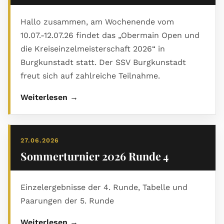
2 4 - 6 8.5 22.0 9 SG Mönchröden/Ebe 1597 0 2
3 2 - 8 7.0 22.0 10 Coburger SV II 1141 0 1 4 1 - 9
Hallo zusammen, am Wochenende vom
5.5 19.0
10.07.-12.07.26 findet das „Obermain Open und
die Kreiseinzelmeisterschaft 2026“ in
Burgkunstadt statt. Der SSV Burgkunstadt
freut sich auf zahlreiche Teilnahme.
Weiterlesen →
27.06.2026
Sommerturnier 2026 Runde 4
Einzelergebnisse der 4. Runde, Tabelle und
Paarungen der 5. Runde
Weiterlesen →