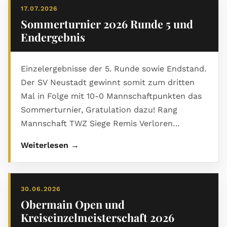
17.07.2026
Sommerturnier 2026 Runde 5 und
Endergebnis
Einzelergebnisse der 5. Runde sowie Endstand.
Der SV Neustadt gewinnt somit zum dritten
Mal in Folge mit 10-0 Mannschaftpunkten das
Sommerturnier, Gratulation dazu! Rang
Mannschaft TWZ Siege Remis Verloren
Man.Pkt. Brt.Pkt Buchholz 1 SV Neustadt I 1842
Weiterlesen →
5 0 0 10 - 0 13.5 23.0 2 SG Sonneberg 1725 3 1 1
7 - 3 10.5 26.0 3 FC Nordhalben 1711 2 2 1 6 - 4
11.5 27.0 4 Coburger SV I 1616 1 3 1 5 - 5 11.5 23.0
30.06.2026
5 Kronacher SK 1936 2 1 2 5 - 5 11.0 27.0 6 TSV
Obermain Open und
Tettau 1740 2 1 2 5 - 5 11.0 17.0 7 SV Neustadt II
Kreiseinzelmeisterschaft 2026
1619 2 1 2 5 - 5 10.0 25.0 8 SK Michelau 1755 1 2