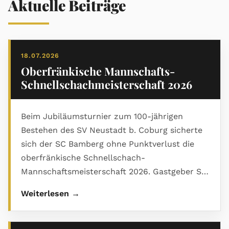
Aktuelle Beiträge
18.07.2026
Oberfränkische Mannschafts-
Schnellschachmeisterschaft 2026
Beim Jubiläumsturnier zum 100-jährigen
Bestehen des SV Neustadt b. Coburg sicherte
sich der SC Bamberg ohne Punktverlust die
oberfränkische Schnellschach-
Mannschaftsmeisterschaft 2026. Gastgeber SV
Neustadt wurde starker Zweiter, Rang drei ging
Weiterlesen →
an den Kronacher SK. Den ausführlichen
Bericht mit Abschlusstabelle und vielen Bildern
gibt es im PDF.