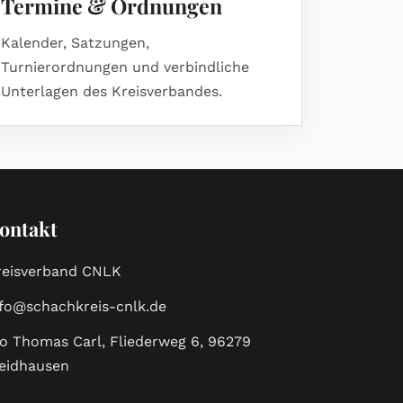
Termine & Ordnungen
Kalender, Satzungen,
Turnierordnungen und verbindliche
Unterlagen des Kreisverbandes.
ontakt
reisverband CNLK
nfo@schachkreis-cnlk.de
/o Thomas Carl, Fliederweg 6, 96279
eidhausen