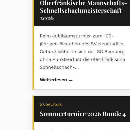
Oberfränkische Mannschafts-
Schnellschachmeisterschaft
2026
Beim Jubiläumsturnier zum 100-
jährigen Bestehen des SV Neustadt b.
Coburg sicherte sich der SC Bamberg
ohne Punktverlust die oberfränkische
Schnellschach-
Mannschaftsmeisterschaft 2026.
Weiterlesen →
Gastgeber SV Neustadt wurde starker
Zweiter, Rang drei ging an den
Kronacher SK. Den ausführlichen
27.06.2026
Bericht mit Abschlusstabelle und vielen
Sommerturnier 2026 Runde 4
Bildern gibt es im PDF.