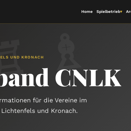
Home
Spielbetrieb
▾
Ar
♔
♕
♖
♗
♘
FELS UND KRONACH
rband CNLK
ormationen für die Vereine im
 Lichtenfels und Kronach.