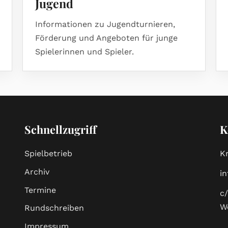
Jugend
Informationen zu Jugendturnieren,
Förderung und Angeboten für junge
Spielerinnen und Spieler.
Schnellzugriff
K
Spielbetrieb
K
Archiv
i
Termine
c
W
Rundschreiben
Impressum